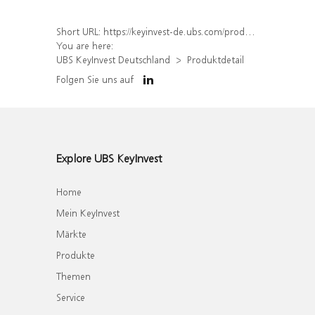
Short URL:
https://keyinvest-de.ubs.com/produkt/detail/index/isin/DE000WA7TL89
You are here:
UBS KeyInvest Deutschland
Produktdetail
Folgen Sie uns auf
Explore UBS KeyInvest
Home
Mein KeyInvest
Märkte
Produkte
Themen
Service