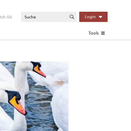
itch AA
Login
Tools