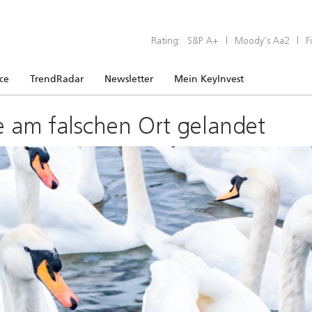
Rating:
S&P A+
|
Moody’s Aa2
|
F
ice
TrendRadar
Newsletter
Mein KeyInvest
e am falschen Ort gelandet