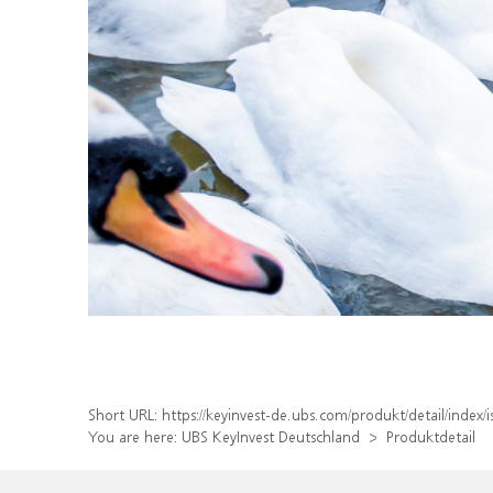
Short URL:
https://keyinvest-de.ubs.com/produkt/detail/inde
You are here:
UBS KeyInvest Deutschland
Produktdetail