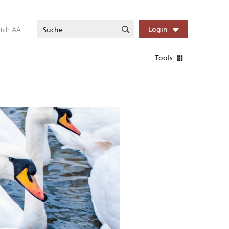
itch AA
Login
Tools