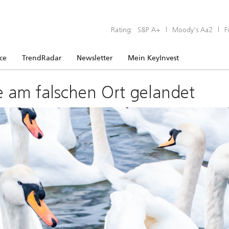
Rating:
S&P A+
|
Moody’s Aa2
|
F
ice
TrendRadar
Newsletter
Mein KeyInvest
e am falschen Ort gelandet