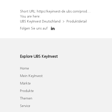
Short URL:
https://keyinvest-de.ubs.com/produkt/detail/index/isin/DE000WA7THJ2
You are here:
UBS KeyInvest Deutschland
Produktdetail
Folgen Sie uns auf
Explore UBS KeyInvest
Home
Mein KeyInvest
Märkte
Produkte
Themen
Service