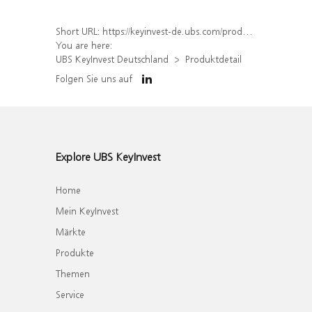
Short URL:
https://keyinvest-de.ubs.com/produkt/detail/index/isin/DE000WA7TEB6
You are here:
UBS KeyInvest Deutschland
Produktdetail
Folgen Sie uns auf
Explore UBS KeyInvest
Home
Mein KeyInvest
Märkte
Produkte
Themen
Service