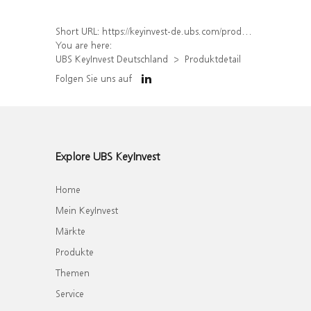
Short URL:
https://keyinvest-de.ubs.com/produkt/detail/index/isin/DE000WA7T4U0
You are here:
UBS KeyInvest Deutschland
Produktdetail
Folgen Sie uns auf
Explore UBS KeyInvest
Home
Mein KeyInvest
Märkte
Produkte
Themen
Service