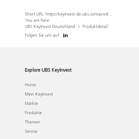
Short URL:
https://keyinvest-de.ubs.com/produkt/detail/index/isin/DE000WA7T4S4
You are here:
UBS KeyInvest Deutschland
Produktdetail
Folgen Sie uns auf
Explore UBS KeyInvest
Home
Mein KeyInvest
Märkte
Produkte
Themen
Service