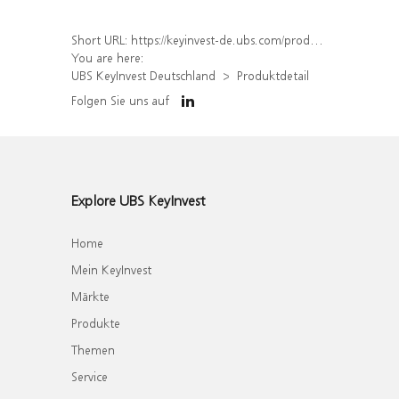
Short URL:
https://keyinvest-de.ubs.com/produkt/detail/index/isin/DE000WA7T2M1
You are here:
UBS KeyInvest Deutschland
Produktdetail
Folgen Sie uns auf
Explore UBS KeyInvest
Home
Mein KeyInvest
Märkte
Produkte
Themen
Service