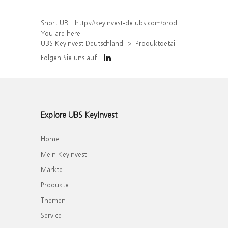
Short URL:
https://keyinvest-de.ubs.com/produkt/detail/index/isin/DE000WA7T2C2
You are here:
UBS KeyInvest Deutschland
Produktdetail
Folgen Sie uns auf
Explore UBS KeyInvest
Home
Mein KeyInvest
Märkte
Produkte
Themen
Service