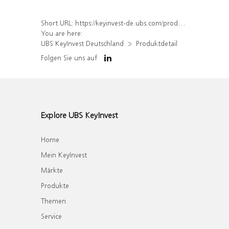
Short URL:
https://keyinvest-de.ubs.com/produkt/detail/index/isin/DE000WA7T1U6
You are here:
UBS KeyInvest Deutschland
Produktdetail
Folgen Sie uns auf
Explore UBS KeyInvest
Home
Mein KeyInvest
Märkte
Produkte
Themen
Service