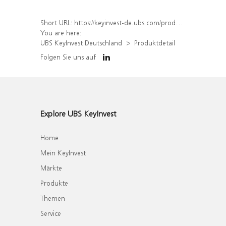
Short URL:
https://keyinvest-de.ubs.com/produkt/detail/index/isin/DE000WA7T1T8
You are here:
UBS KeyInvest Deutschland
Produktdetail
Folgen Sie uns auf
Explore UBS KeyInvest
Home
Mein KeyInvest
Märkte
Produkte
Themen
Service