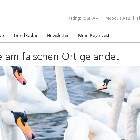
Rating:
S&P A+
|
Moody’s Aa2
|
F
ice
TrendRadar
Newsletter
Mein KeyInvest
e am falschen Ort gelandet