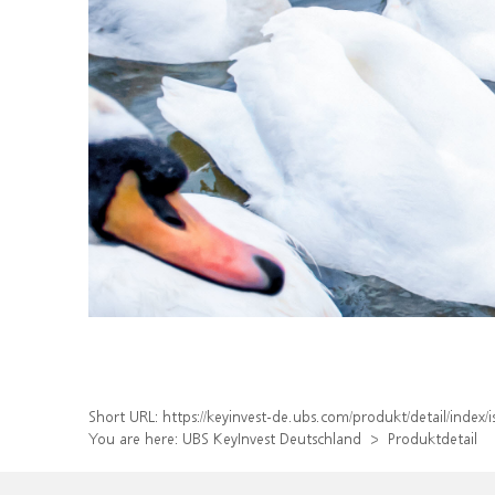
Short URL:
https://keyinvest-de.ubs.com/produkt/detail/inde
You are here:
UBS KeyInvest Deutschland
Produktdetail