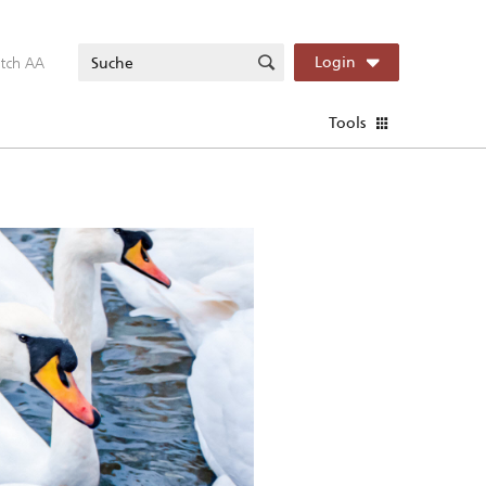
itch AA
Login
Tools