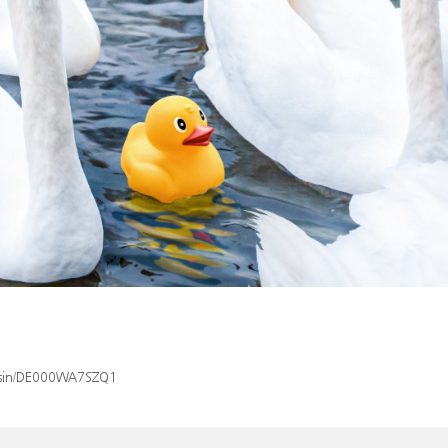
x/isin/DE000WA7SZQ1