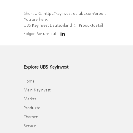
Short URL:
https://keyinvest-de.ubs.com/produkt/detail/index/isin/DE000WA7SZ19
You are here:
UBS KeyInvest Deutschland
Produktdetail
Folgen Sie uns auf
Explore UBS KeyInvest
Home
Mein KeyInvest
Märkte
Produkte
Themen
Service