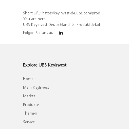
Short URL:
https://keyinvest-de.ubs.com/produkt/detail/index/isin/DE000WA7SSU8
You are here:
UBS KeyInvest Deutschland
Produktdetail
Folgen Sie uns auf
Explore UBS KeyInvest
Home
Mein KeyInvest
Märkte
Produkte
Themen
Service