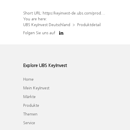
Short URL:
https://keyinvest-de.ubs.com/produkt/detail/index/isin/DE000WA7SQ51
You are here:
UBS KeyInvest Deutschland
Produktdetail
Folgen Sie uns auf
Explore UBS KeyInvest
Home
Mein KeyInvest
Märkte
Produkte
Themen
Service