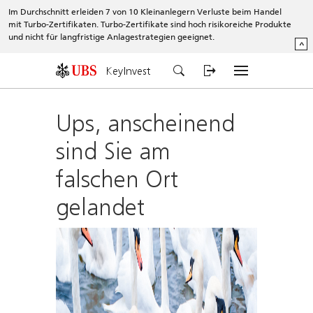
Im Durchschnitt erleiden 7 von 10 Kleinanlegern Verluste beim Handel
mit Turbo-Zertifikaten. Turbo-Zertifikate sind hoch risikoreiche Produkte
und nicht für langfristige Anlagestrategien geeignet.
^
KeyInvest
Ups, anscheinend
sind Sie am
falschen Ort
gelandet