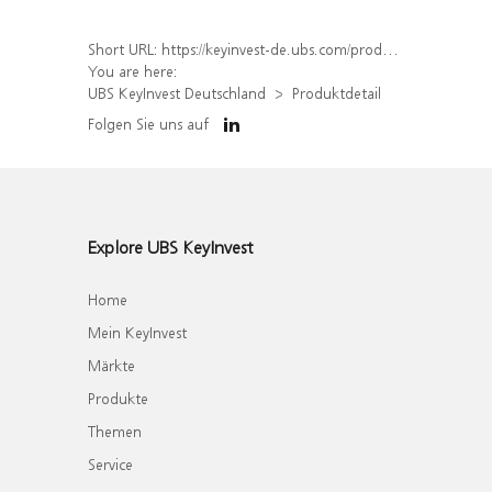
Short URL:
https://keyinvest-de.ubs.com/produkt/detail/index/isin/DE000WA7SP60
You are here:
UBS KeyInvest Deutschland
Produktdetail
Folgen Sie uns auf
Explore UBS KeyInvest
Home
Mein KeyInvest
Märkte
Produkte
Themen
Service