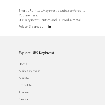
Short URL:
https://keyinvest-de.ubs.com/produkt/detail/index/isin/DE000WA7SNC7
You are here:
UBS KeyInvest Deutschland
Produktdetail
Folgen Sie uns auf
Explore UBS KeyInvest
Home
Mein KeyInvest
Märkte
Produkte
Themen
Service