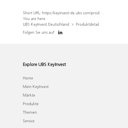
Short URL:
https://keyinvest-de.ubs.com/produkt/detail/index/isin/DE000WA7SK32
You are here:
UBS KeyInvest Deutschland
Produktdetail
Folgen Sie uns auf
Explore UBS KeyInvest
Home
Mein KeyInvest
Märkte
Produkte
Themen
Service