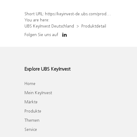
Short URL:
https://keyinvest-de.ubs.com/produkt/detail/index/isin/DE000WA7SJQ5
You are here:
UBS KeyInvest Deutschland
Produktdetail
Folgen Sie uns auf
Explore UBS KeyInvest
Home
Mein KeyInvest
Märkte
Produkte
Themen
Service