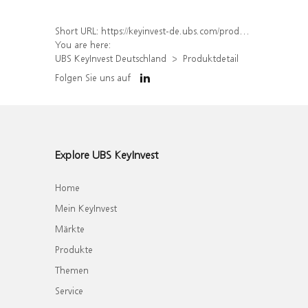
Short URL:
https://keyinvest-de.ubs.com/produkt/detail/index/isin/DE000WA7SAU6
You are here:
UBS KeyInvest Deutschland
Produktdetail
Folgen Sie uns auf
Explore UBS KeyInvest
Home
Mein KeyInvest
Märkte
Produkte
Themen
Service