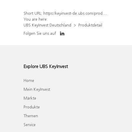
Short URL:
https://keyinvest-de.ubs.com/produkt/detail/index/isin/DE000WA7S9W6
You are here:
UBS KeyInvest Deutschland
Produktdetail
Folgen Sie uns auf
Explore UBS KeyInvest
Home
Mein KeyInvest
Märkte
Produkte
Themen
Service