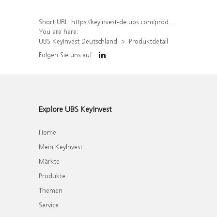
Short URL:
https://keyinvest-de.ubs.com/produkt/detail/index/isin/DE000WA7S2H2
You are here:
UBS KeyInvest Deutschland
Produktdetail
Folgen Sie uns auf
Explore UBS KeyInvest
Home
Mein KeyInvest
Märkte
Produkte
Themen
Service