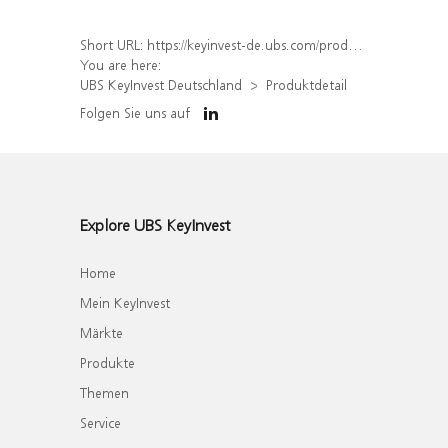
Short URL:
https://keyinvest-de.ubs.com/produkt/detail/index/isin/DE000WA7S1Q5
You are here:
UBS KeyInvest Deutschland
Produktdetail
Folgen Sie uns auf
Explore UBS KeyInvest
Home
Mein KeyInvest
Märkte
Produkte
Themen
Service