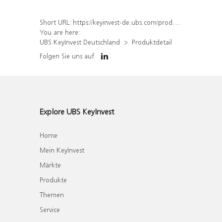
Short URL:
https://keyinvest-de.ubs.com/produkt/detail/index/isin/DE000WA7S0J2
You are here:
UBS KeyInvest Deutschland
Produktdetail
Folgen Sie uns auf
Explore UBS KeyInvest
Home
Mein KeyInvest
Märkte
Produkte
Themen
Service