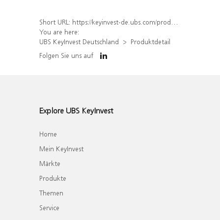
Short URL:
https://keyinvest-de.ubs.com/produkt/detail/index/isin/DE000WA7RZV3
You are here:
UBS KeyInvest Deutschland
Produktdetail
Folgen Sie uns auf
Explore UBS KeyInvest
Home
Mein KeyInvest
Märkte
Produkte
Themen
Service