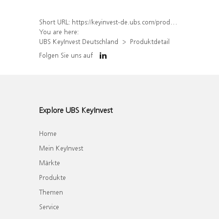
Short URL:
https://keyinvest-de.ubs.com/produkt/detail/index/isin/DE000WA7RU31
You are here:
UBS KeyInvest Deutschland
Produktdetail
Folgen Sie uns auf
Explore UBS KeyInvest
Home
Mein KeyInvest
Märkte
Produkte
Themen
Service