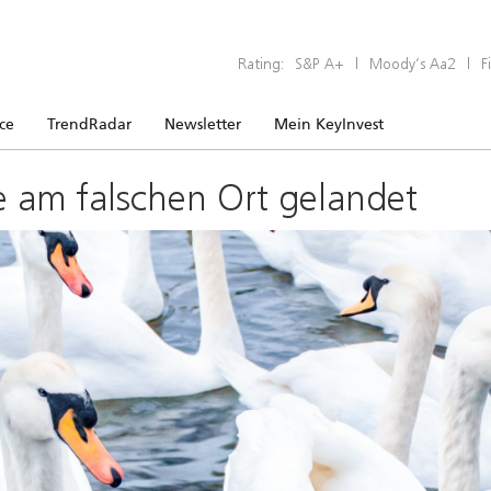
Rating:
S&P A+
|
Moody’s Aa2
|
F
ice
TrendRadar
Newsletter
Mein KeyInvest
e am falschen Ort gelandet