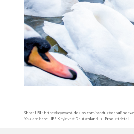
Short URL:
https://keyinvest-de.ubs.com/produkt/detail/inde
You are here:
UBS KeyInvest Deutschland
Produktdetail