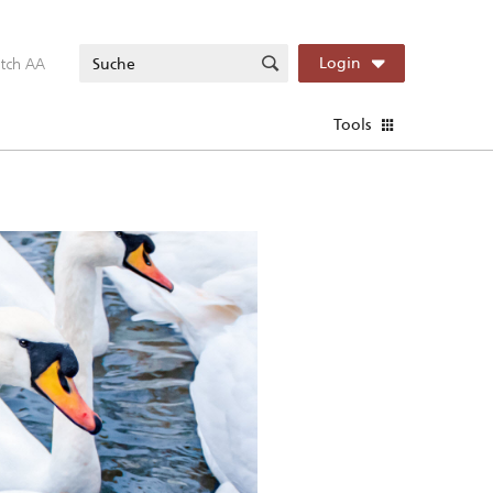
itch AA
Login
Tools