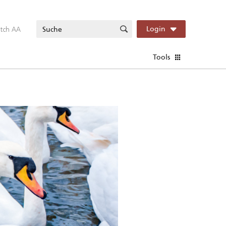
itch AA
Login
Tools