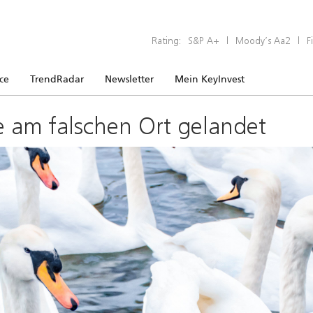
Rating:
S&P A+
|
Moody’s Aa2
|
F
ice
TrendRadar
Newsletter
Mein KeyInvest
e am falschen Ort gelandet