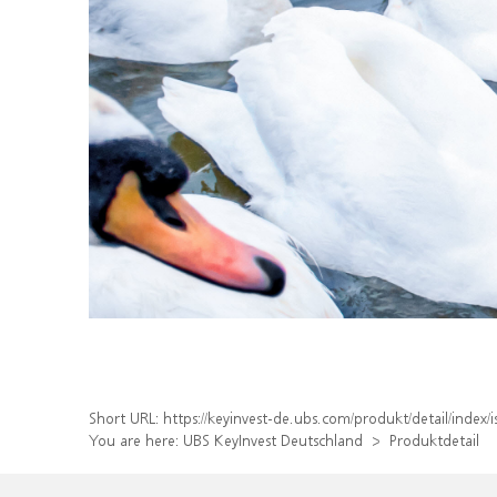
Short URL:
https://keyinvest-de.ubs.com/produkt/detail/inde
You are here:
UBS KeyInvest Deutschland
Produktdetail