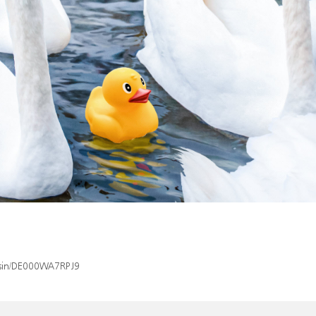
x/isin/DE000WA7RPJ9