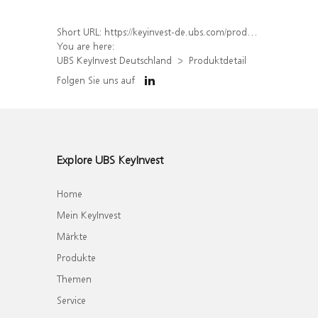
Short URL:
https://keyinvest-de.ubs.com/produkt/detail/index/isin/DE000WA7RM98
You are here:
UBS KeyInvest Deutschland
Produktdetail
Folgen Sie uns auf
Explore UBS KeyInvest
Home
Mein KeyInvest
Märkte
Produkte
Themen
Service