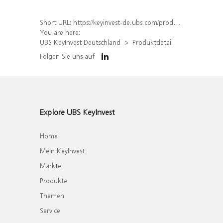
Short URL:
https://keyinvest-de.ubs.com/produkt/detail/index/isin/DE000WA7RH12
You are here:
UBS KeyInvest Deutschland
Produktdetail
Folgen Sie uns auf
Explore UBS KeyInvest
Home
Mein KeyInvest
Märkte
Produkte
Themen
Service