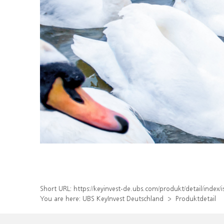
Short URL:
https://keyinvest-de.ubs.com/produkt/detail/inde
You are here:
UBS KeyInvest Deutschland
Produktdetail