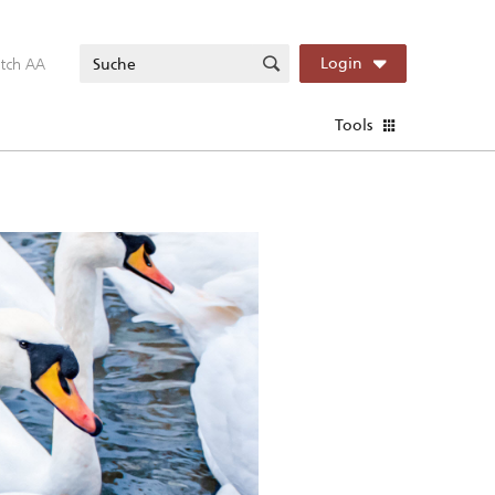
itch AA
Login
Tools