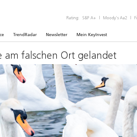
Rating:
S&P A+
|
Moody’s Aa2
|
F
ice
TrendRadar
Newsletter
Mein KeyInvest
e am falschen Ort gelandet