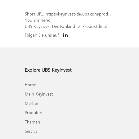
Short URL:
https://keyinvest-de.ubs.com/produkt/detail/index/isin/DE000WA7RDT4
You are here:
UBS KeyInvest Deutschland
Produktdetail
Folgen Sie uns auf
Explore UBS KeyInvest
Home
Mein KeyInvest
Märkte
Produkte
Themen
Service