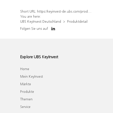
Short URL:
https://keyinvest-de.ubs.com/produkt/detail/index/isin/DE000WA7RDK3
You are here:
UBS KeyInvest Deutschland
Produktdetail
Folgen Sie uns auf
Explore UBS KeyInvest
Home
Mein KeyInvest
Märkte
Produkte
Themen
Service