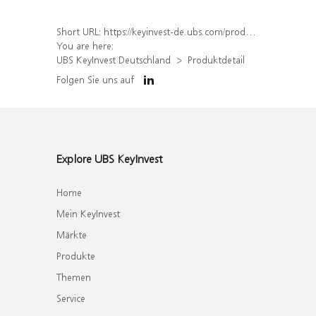
Short URL:
https://keyinvest-de.ubs.com/produkt/detail/index/isin/DE000WA7R8Q1
You are here:
UBS KeyInvest Deutschland
Produktdetail
Folgen Sie uns auf
Explore UBS KeyInvest
Home
Mein KeyInvest
Märkte
Produkte
Themen
Service