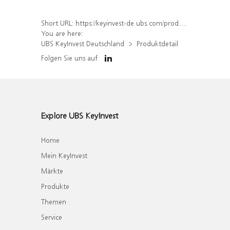
Short URL:
https://keyinvest-de.ubs.com/produkt/detail/index/isin/DE000WA7R5Q7
You are here:
UBS KeyInvest Deutschland
Produktdetail
Folgen Sie uns auf
Explore UBS KeyInvest
Home
Mein KeyInvest
Märkte
Produkte
Themen
Service