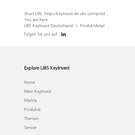
Short URL:
https://keyinvest-de.ubs.com/produkt/detail/index/isin/DE000WA7R4Z1
You are here:
UBS KeyInvest Deutschland
Produktdetail
Folgen Sie uns auf
Explore UBS KeyInvest
Home
Mein KeyInvest
Märkte
Produkte
Themen
Service