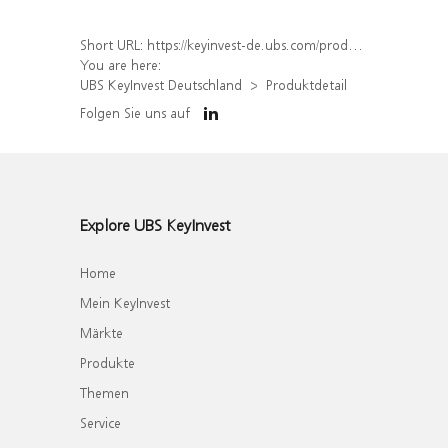
Short URL:
https://keyinvest-de.ubs.com/produkt/detail/index/isin/DE000WA7R135
You are here:
UBS KeyInvest Deutschland
Produktdetail
Folgen Sie uns auf
Explore UBS KeyInvest
Home
Mein KeyInvest
Märkte
Produkte
Themen
Service