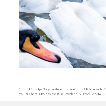
Short URL:
https://keyinvest-de.ubs.com/produkt/detail/inde
You are here:
UBS KeyInvest Deutschland
Produktdetail