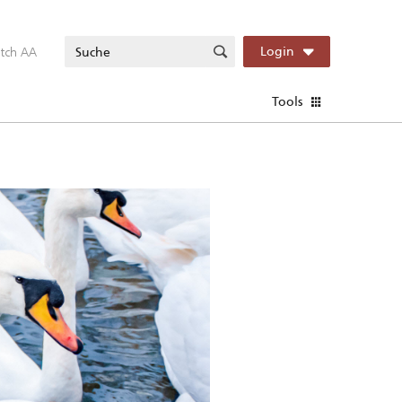
itch AA
Login
Tools