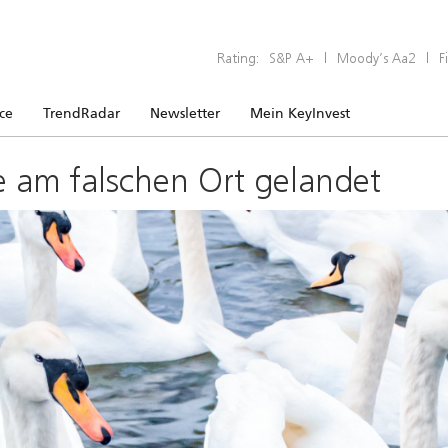
Rating:
S&P A+
|
Moody’s Aa2
|
F
ice
TrendRadar
Newsletter
Mein KeyInvest
e am falschen Ort gelandet