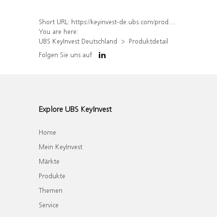
Short URL:
https://keyinvest-de.ubs.com/produkt/detail/index/isin/DE000WA7QZ52
You are here:
UBS KeyInvest Deutschland
Produktdetail
Folgen Sie uns auf
Explore UBS KeyInvest
Home
Mein KeyInvest
Märkte
Produkte
Themen
Service