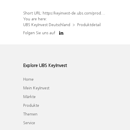
Short URL:
https://keyinvest-de.ubs.com/produkt/detail/index/isin/DE000WA7QYX4
You are here:
UBS KeyInvest Deutschland
Produktdetail
Folgen Sie uns auf
Explore UBS KeyInvest
Home
Mein KeyInvest
Märkte
Produkte
Themen
Service