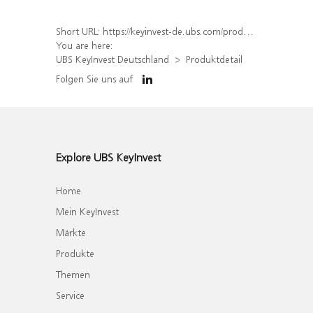
Short URL:
https://keyinvest-de.ubs.com/produkt/detail/index/isin/DE000WA7QYP0
You are here:
UBS KeyInvest Deutschland
Produktdetail
Folgen Sie uns auf
Explore UBS KeyInvest
Home
Mein KeyInvest
Märkte
Produkte
Themen
Service