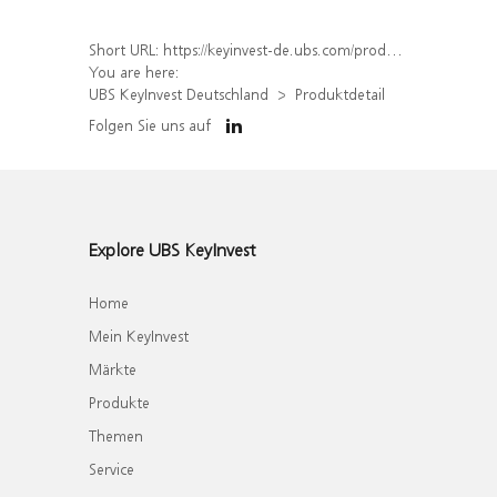
Short URL:
https://keyinvest-de.ubs.com/produkt/detail/index/isin/DE000WA7QX21
You are here:
UBS KeyInvest Deutschland
Produktdetail
Folgen Sie uns auf
Explore UBS KeyInvest
Home
Mein KeyInvest
Märkte
Produkte
Themen
Service