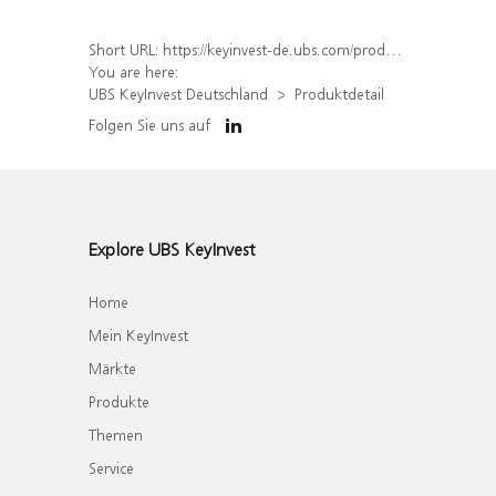
Short URL:
https://keyinvest-de.ubs.com/produkt/detail/index/isin/DE000WA7QU24
You are here:
UBS KeyInvest Deutschland
Produktdetail
Folgen Sie uns auf
Explore UBS KeyInvest
Home
Mein KeyInvest
Märkte
Produkte
Themen
Service