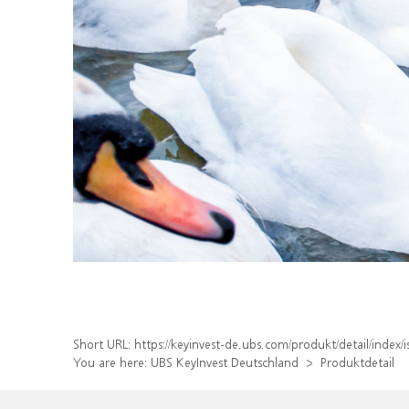
Short URL:
https://keyinvest-de.ubs.com/produkt/detail/inde
You are here:
UBS KeyInvest Deutschland
Produktdetail