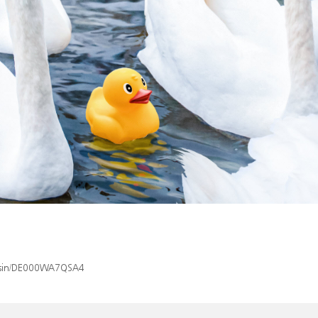
x/isin/DE000WA7QSA4