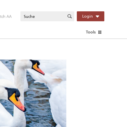
itch AA
Login
Tools