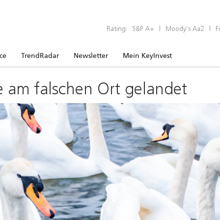
Rating:
S&P A+
|
Moody’s Aa2
|
F
ice
TrendRadar
Newsletter
Mein KeyInvest
e am falschen Ort gelandet