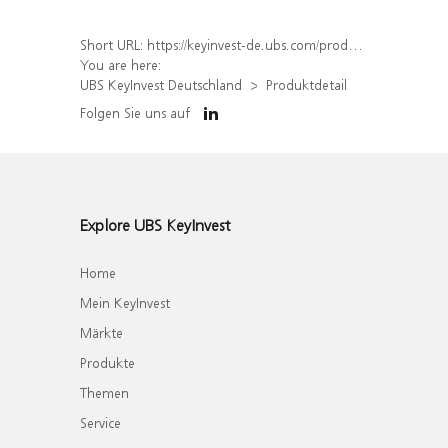
Short URL:
https://keyinvest-de.ubs.com/produkt/detail/index/isin/DE000WA7QRE8
You are here:
UBS KeyInvest Deutschland
Produktdetail
Folgen Sie uns auf
Explore UBS KeyInvest
Home
Mein KeyInvest
Märkte
Produkte
Themen
Service