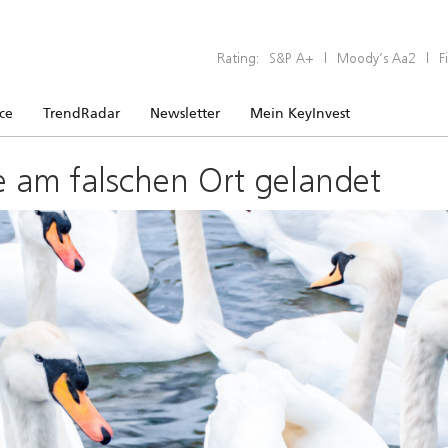
Rating:
S&P A+
|
Moody’s Aa2
|
F
ice
TrendRadar
Newsletter
Mein KeyInvest
e am falschen Ort gelandet