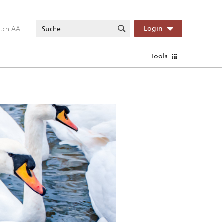
itch AA
Login
Tools