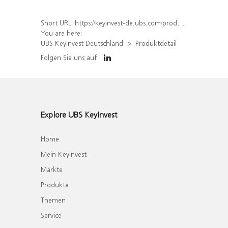
Short URL:
https://keyinvest-de.ubs.com/produkt/detail/index/isin/DE000WA7QKW5
You are here:
UBS KeyInvest Deutschland
Produktdetail
Folgen Sie uns auf
Explore UBS KeyInvest
Home
Mein KeyInvest
Märkte
Produkte
Themen
Service