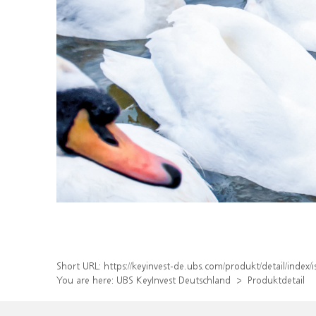
Short URL:
https://keyinvest-de.ubs.com/produkt/detail/inde
You are here:
UBS KeyInvest Deutschland
Produktdetail