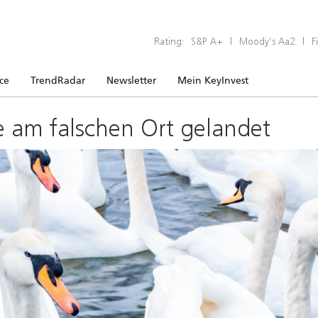
Rating:
S&P A+
|
Moody’s Aa2
|
F
ice
TrendRadar
Newsletter
Mein KeyInvest
e am falschen Ort gelandet