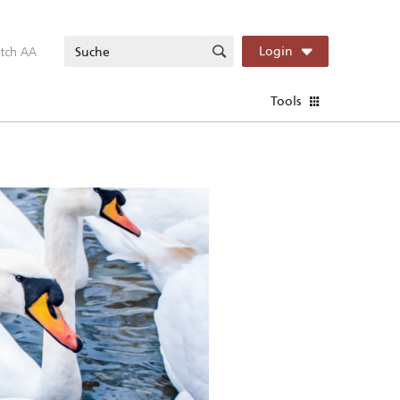
itch AA
Login
Tools