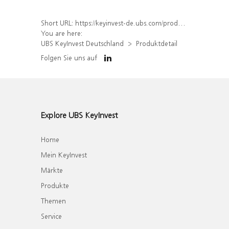
Short URL:
https://keyinvest-de.ubs.com/produkt/detail/index/isin/DE000WA7QJN6
You are here:
UBS KeyInvest Deutschland
Produktdetail
Folgen Sie uns auf
Explore UBS KeyInvest
Home
Mein KeyInvest
Märkte
Produkte
Themen
Service