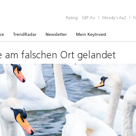
Rating:
S&P A+
|
Moody’s Aa2
|
F
ice
TrendRadar
Newsletter
Mein KeyInvest
e am falschen Ort gelandet