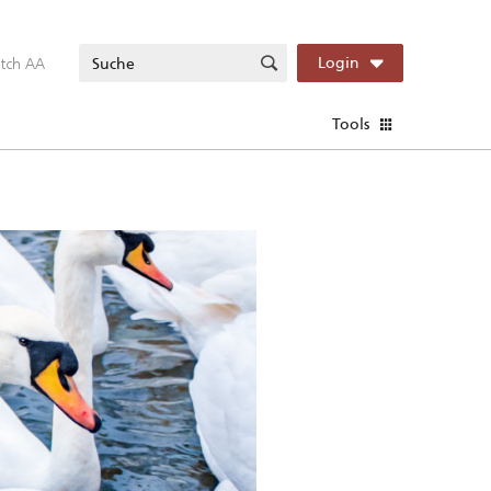
itch AA
Login
Tools