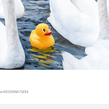
x/isin/DE000WA7QEE6