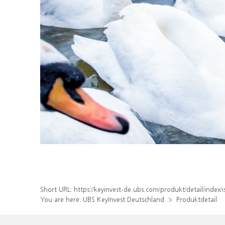
Short URL:
https://keyinvest-de.ubs.com/produkt/detail/inde
You are here:
UBS KeyInvest Deutschland
Produktdetail